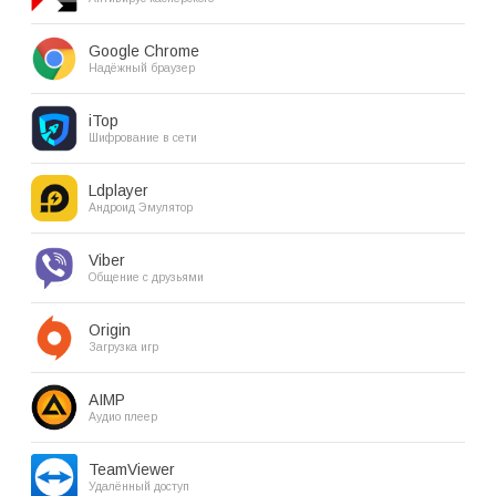
Google Chrome
Надёжный браузер
iTop
Шифрование в сети
Ldplayer
Андроид Эмулятор
Viber
Общение с друзьями
Origin
Загрузка игр
AIMP
Аудио плеер
TeamViewer
Удалённый доступ