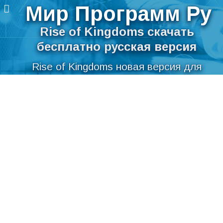
Мир Программ Ру
Rise of Kingdoms скачать
бесплатно русская версия
Rise of Kingdoms новая версия для
компьютера
Перейти
Скачать Rise of Kingdoms бесплатно на
к
содержимому
русском языке для Windows
Мир Программ Ру
>
Игры
>
Rise of Kingdoms