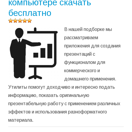
компьютере скачать
бесплатно
Оцените
В нашей подборке мы
программу
(
136
рассматриваем
оценок,
приложения для создания
среднее:
4,97
из 5)
презентаций с
функционалом для
коммерческого и
домашнего применения.
Утилиты помогут доходчиво и интересно подать
информацию, показать оригинальную
презентабельную работу с применением различных
эффектов и использования разноформатного
материала.