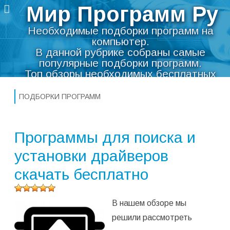
Мир Программ Ру
Необходимые подборки программ на
компьютер.
В данной рубрике собраны самые
популярные подборки программ.
Топ обзоры необходимых бесплатных
Перейти
программ на компьютер
к
Мир Программ Ру
>
Подборки программ
ПОДБОРКИ ПРОГРАММ
содержимому
Программы для поиска и
установки драйверов
скачать бесплатно
Оцените
В нашем обзоре мы
программу
(
2 848
решили рассмотреть
оценок,