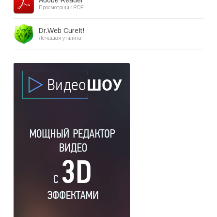
Adobe Reader
Просмотрщик PDF
Dr.Web CureIt!
Лечащая утилита