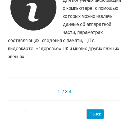
для получения информации
среднее:
5,00
из 5)
о компьютере, с помощью
которых можно извлечь
данные об аппаратной
части, параметрах
составляющих, сведения о памяти, ЦПУ,
видеокарте, «здоровье» ПК и многих других важных
звеньях.
Навигация
1
2
3
4
по
записям
П
о
и