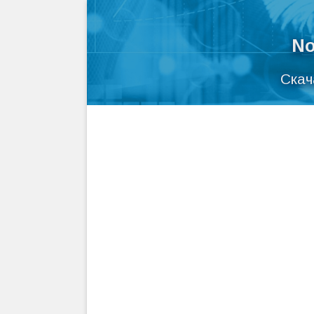
No
Скач