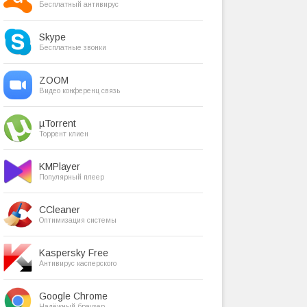
Бесплатный антивирус
Skype
Бесплатные звонки
ZOOM
Видео конференц связь
µTorrent
Торрент клиен
KMPlayer
Популярный плеер
CCleaner
Оптимизация системы
Kaspersky Free
Антивирус касперского
Google Chrome
Надёжный браузер