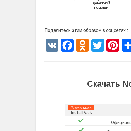
денежной
помощи
Поделитесь этим образом в соцсетях :
VK
Facebook
Odnoklassniki
Twitter
Pinte
Скачать N
Рекомендуем!
InstallPack
Официаль