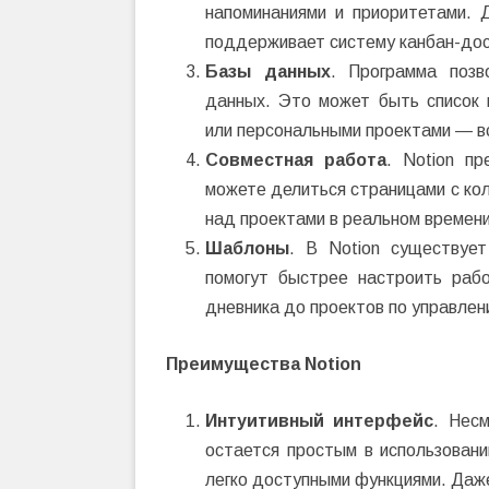
напоминаниями и приоритетами. Д
поддерживает систему канбан-досо
Базы данных
. Программа поз
данных. Это может быть список к
или персональными проектами — вс
Совместная работа
. Notion п
можете делиться страницами с кол
над проектами в реальном времени
Шаблоны
. В Notion существует
помогут быстрее настроить раб
дневника до проектов по управле
Преимущества Notion
Интуитивный интерфейс
. Нес
остается простым в использовани
легко доступными функциями. Даж