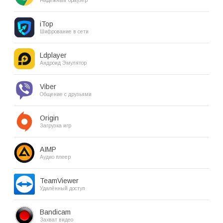
Надёжный браузер
iTop
Шифрование в сети
Ldplayer
Андроид Эмулятор
Viber
Общение с друзьями
Origin
Загрузка игр
AIMP
Аудио плеер
TeamViewer
Удалённый доступ
Bandicam
Захват видео