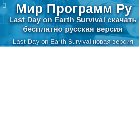
Мир Программ Ру
Last Day on Earth Survival скачать
бесплатно русская версия
Last Day on Earth Survival новая версия
для компьютера
Перейти
Скачать Last Day on Earth Survival
к
содержимому
бесплатно на русском языке для Windows
Мир Программ Ру
>
Мультимедиа
>
Скриншотер
>
Last
Day on Earth Survival