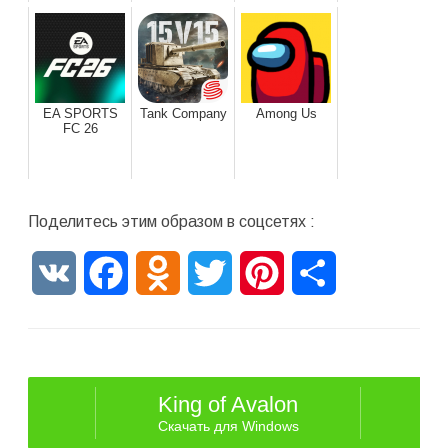
EA SPORTS
Tank Company
Among Us
FC 26
Поделитесь этим образом в соцсетях :
VK
Facebook
Odnoklassniki
Twitter
Pinterest
Отправить
King of Avalon
Скачать для Windows