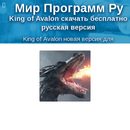
Мир Программ Ру
King of Avalon скачать бесплатно
русская версия
King of Avalon новая версия для
компьютера
Перейти
Скачать King of Avalon бесплатно на
к
содержимому
русском языке для Windows
Мир Программ Ру
>
Игры
>
King of Avalon