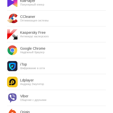
KMPlayer
Популярный плеер
CCleaner
Оптимизация системы
Kaspersky Free
Антивирус касперского
Google Chrome
Надёжный браузер
iTop
Шифрование в сети
Ldplayer
Андроид Эмулятор
Viber
Общение с друзьями
Origin