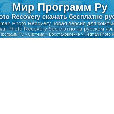
Мир Программ Ру
to Recovery скачать бесплатно ру
man Photo Recovery новая версия для компь
an Photo Recovery бесплатно на русском яз
Программ Ру
>
Система
>
Восстановление
>
Hetman Photo 