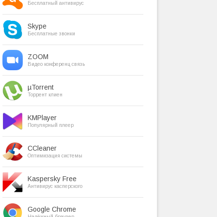
Бесплатный антивирус
Skype
Бесплатные звонки
ZOOM
Видео конференц связь
µTorrent
Торрент клиен
KMPlayer
Популярный плеер
CCleaner
Оптимизация системы
Kaspersky Free
Антивирус касперского
Google Chrome
Надёжный браузер