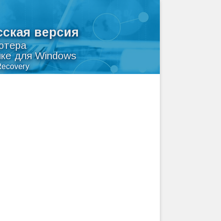
сская версия
ютера
ыке для Windows
Recovery