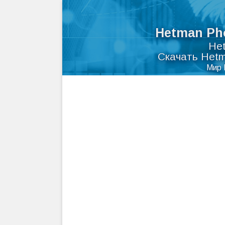
Hetman Pho
Het
Скачать Hetm
Мир 