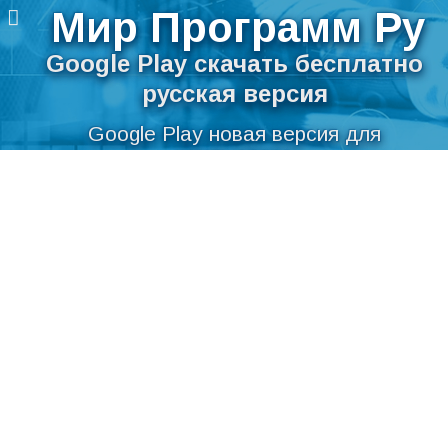
Мир Программ Ру
Google Play скачать бесплатно
русская версия
Google Play новая версия для
компьютера
Перейти
Скачать Google Play бесплатно на
к
содержимому
русском языке для Windows
Мир Программ Ру
>
Интернет
>
Загрузка
>
Google Play
Маркет