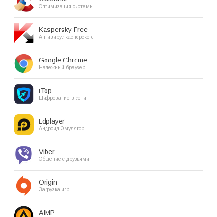
Оптимизация системы
Kaspersky Free
Антивирус касперского
Google Chrome
Надёжный браузер
iTop
Шифрование в сети
Ldplayer
Андроид Эмулятор
Viber
Общение с друзьями
Origin
Загрузка игр
AIMP