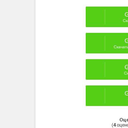
G
Ск
G
Скачат
G
Ск
G
Оце
(
4
оцено