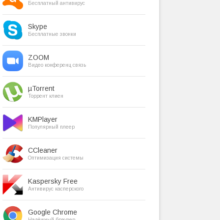
Бесплатный антивирус
Skype
Бесплатные звонки
ZOOM
Видео конференц связь
µTorrent
Торрент клиен
KMPlayer
Популярный плеер
CCleaner
Оптимизация системы
Kaspersky Free
Антивирус касперского
Google Chrome
Надёжный браузер