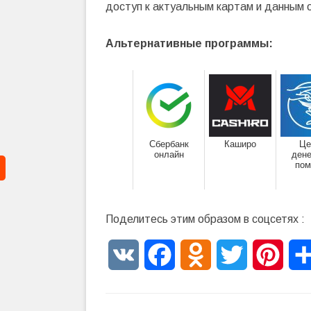
доступ к актуальным картам и данным 
Альтернативные программы:
Сбербанк
Каширо
Це
онлайн
ден
по
Поделитесь этим образом в соцсетях :
VK
Facebook
Odnoklassniki
Twitter
Pinte