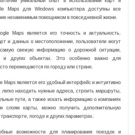
вателям уникальный опыт в использовании карт и
gle Maps для Windows компьютера доступны все
ние незаменимым помощником в повседневной жизни.
gle Maps является его точность и актуальность.
рт и данных о местоположении, пользователи могут
 самую свежую информацию о дорожной ситуации,
ях и других объектах. Это особенно важно для
сто перемещаются по городу или стране.
 Maps является его удобный интерфейс и интуитивно
т легко находить нужные адреса, строить маршруты,
ьные пути, а также искать информацию о компаниях
ым слоям карты, можно получить дополнительную
ранспорте, погоде и других параметрах.
обные возможности для планирования поездок и