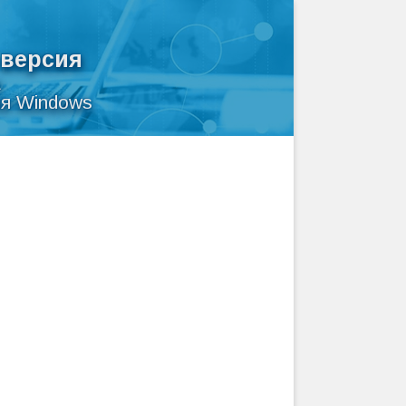
 версия
а
ля Windows