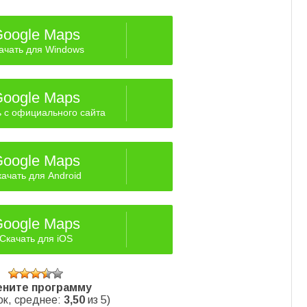
oogle Maps
ачать для Windows
oogle Maps
ь с официального сайта
oogle Maps
ачать для Android
oogle Maps
Скачать для iOS
ните программу
к, среднее:
3,50
из 5)