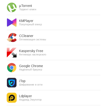
µTorrent
Торрент клиен
KMPlayer
Популярный плеер
CCleaner
Оптимизация системы
Kaspersky Free
Антивирус касперского
Google Chrome
Надёжный браузер
iTop
Шифрование в сети
Ldplayer
Андроид Эмулятор