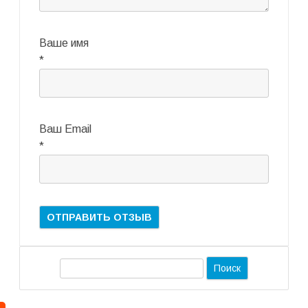
Ваше имя
*
Ваш Email
*
П
о
и