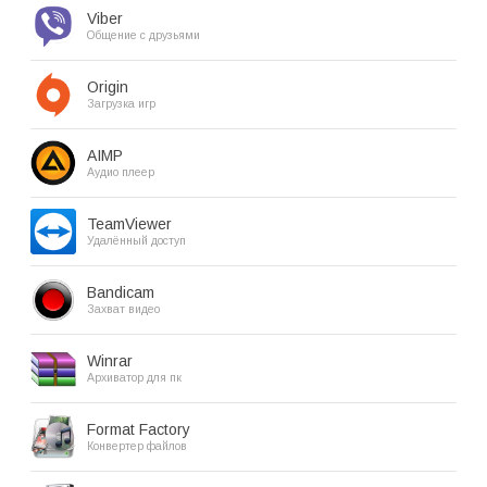
Viber
Общение с друзьями
Origin
Загрузка игр
AIMP
Аудио плеер
TeamViewer
Удалённый доступ
Bandicam
Захват видео
Winrar
Архиватор для пк
Format Factory
Конвертер файлов