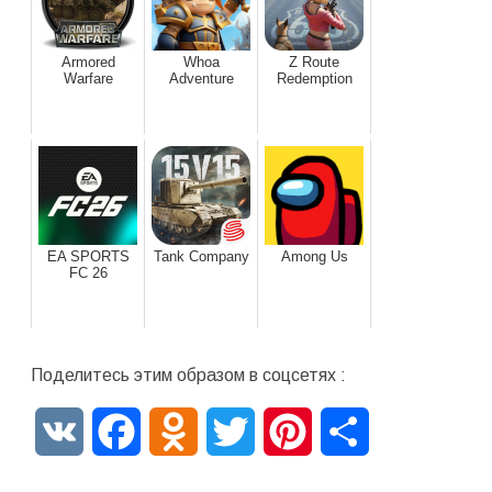
Armored
Whoa
Z Route
Warfare
Adventure
Redemption
EA SPORTS
Tank Company
Among Us
FC 26
Поделитесь этим образом в соцсетях :
VK
Facebook
Odnoklassniki
Twitter
Pinterest
Отправить