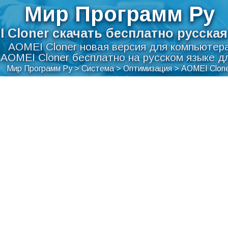
Мир Программ Ру
 Cloner скачать бесплатно русска
AOMEI Cloner новая версия для компьютер
 AOMEI Cloner бесплатно на русском языке д
Мир Программ Ру
>
Система
>
Оптимизация
>
AOMEI Clon