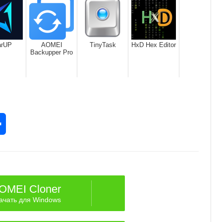
arUP
AOMEI
TinyTask
HxD Hex Editor
Backupper Pro
rest
Отправить
OMEI Cloner
ачать для Windows