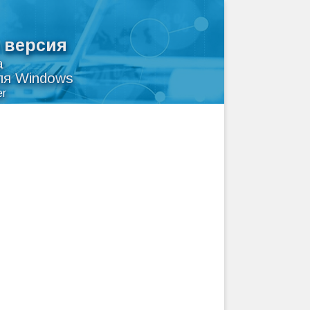
я версия
а
ля Windows
er