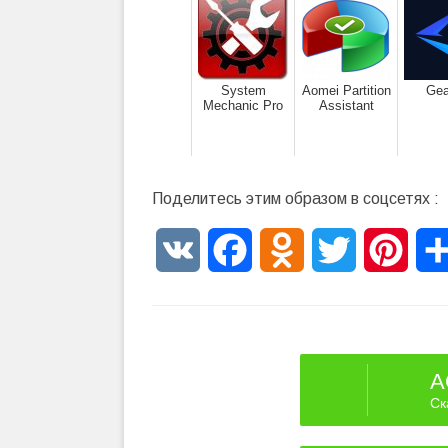
System
Aomei Partition
Ge
Mechanic Pro
Assistant
Поделитесь этим образом в соцсетях :
VK
Facebook
Odnoklassniki
Twitter
Pinte
A
Ск