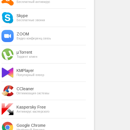
Бесплатный антивирус
Skype
Бесплатные звонки
ZOOM
Видео конференц связь
µTorrent
Торрент клиен
KMPlayer
Популярный плеер
CCleaner
Оптимизация системы
Kaspersky Free
Антивирус касперского
Google Chrome
Надёжный браузер